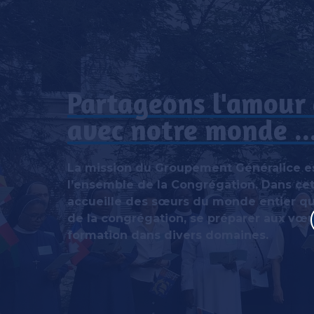
Partageons l'amour 
avec notre monde ..
La mission du Groupement Généralice es
l’ensemble de la Congrégation. Dans cet
accueille des sœurs du monde entier qui
de la congrégation, se préparer aux vœux
formation dans divers domaines.