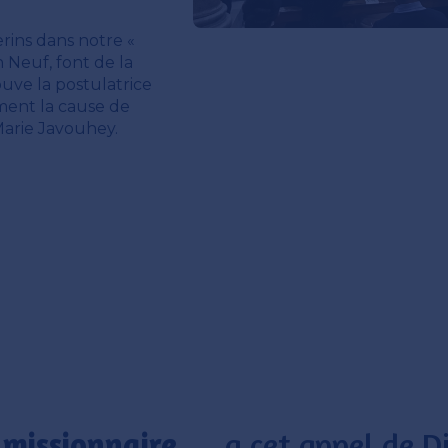
rins dans notre «
 Neuf, font de la
uve la postulatrice
ement la cause de
arie Javouhey.
 missionnaire
… a cet appel de Di