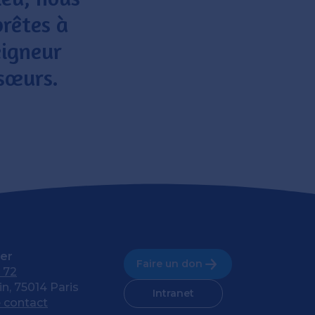
prêtes à
eigneur
 sœurs.
er
Faire un don
 72
n, 75014 Paris
Intranet
 contact