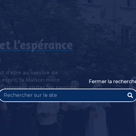
et l’espérance
.
t d’être au service de
 esprit, la Maison mère
Fermer la recherch
 viennent visiter les sources
 définitifs et suivre une